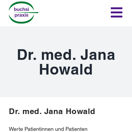
Skip
to
Tog
content
H
Nav
Leistu
Dr. med. Jana
Howald
Kon
Dr. med. Jana Howald
Anfahrts
Werte Patientinnen und Patienten