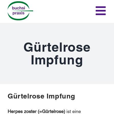
Skip
to
Tog
content
H
Nav
Leistu
Gürtelrose
Impfung
Kon
Gürtelrose Impfung
Anfahrts
Herpes zoster (=Gürtelrose)
ist eine